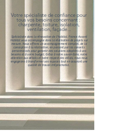
Votre spécialiste de confiance pour
tous vos besoins concernant :
charpente, toiture, isolation,
ventilation, façade...
Spécialisée dans la rénovation de l'habitat, France Accord
Habitat vous accompagne dans la réalisation de projets sur
mesure. Nous offrons un accompagnement complet, de la
conception à la réalisation, en passant par les conseils
personnalisés pour garantir des solutions adaptées à vos
besoins et à votre budget. Grâce à notre savoir-faire, notre
attention aux détails et notre respect des délais, nous nous
engageons à transformer vos espaces tout en assurant une
qualité de travail irréprochable.