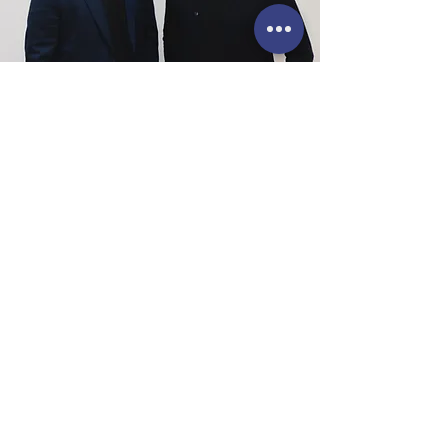
«
Chez France Accord Habitat nous sommes convaincus que
chaque maison raconte une histoire et mérite d’être sublimée.
Spécialisés dans la rénovation de l’habitat, nous allions
expertise et passion pour transformer vos espaces en lieux
uniques, à votre image.
Notre mission ? Offrir des solutions durables, esthétiques et
adaptées à vos besoins, tout en respectant nos valeurs :
qualité, transparence et respect de l’environnement.
»
Ensemble, rénovons votre habitat.
Alexis Kouch & Ludovic Rocher, fondateurs de France Accord Habitat
CONTACT.