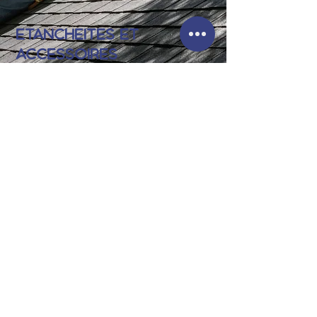
ETANCHEITES et
accessoires
Découvrez
nos prestations liées aux
étanchéités
et
accessoires d'une toiture...
CONTACT.
Un projet d'hydrofuge pour votre
toiture ? Contactez- nous !
Prénom