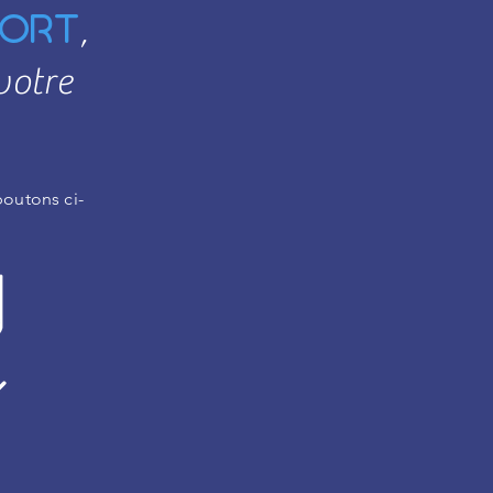
ort
,
votre
boutons ci-