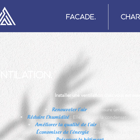
FACADE.
CHAR
NTILATION.
Installer une ventilation chez vous est ess
: Elle assure un flux consta
Renouveler l'air
: Elle prévient la condensation et
Réduire l'humidité
: Elle élimine les pol
Améliorer la qualité de l'air
: Elle récupère la chaleur
Économiser de l'énergie
: Elle empêche l