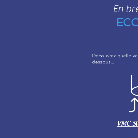
En br
Ec
Découvrez quelle ven
dessous...
VMC Si