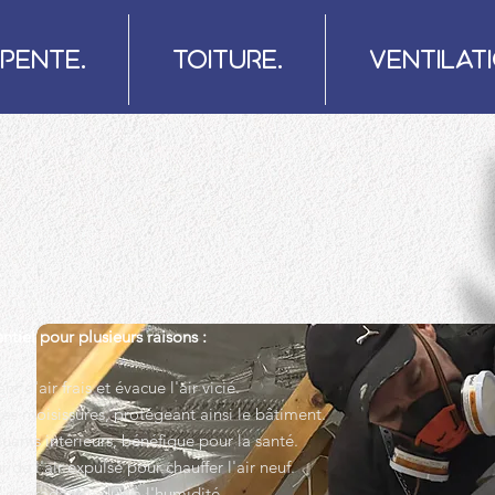
PENTE.
TOITURE.
VENTILATI
entiel pour plusieurs raisons :
nt d'air frais et évacue l'air vicié.
 les moisissures, protégeant ainsi le bâtiment.
luants intérieurs, bénéfique pour la santé.
 de l'air expulsé pour chauffer l'air neuf.
a dégradation due à l'humidité.