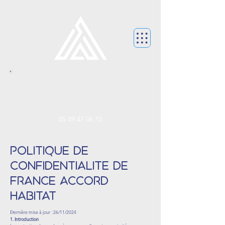
CONTACTEZ NOUS.
contact@franceaccordhabitat.f
r
05 49 47 06 10
Politique de
confidentialite de
France Accord
Habitat
D
ernière mise à jour : 26/11/2024
1. Introduction