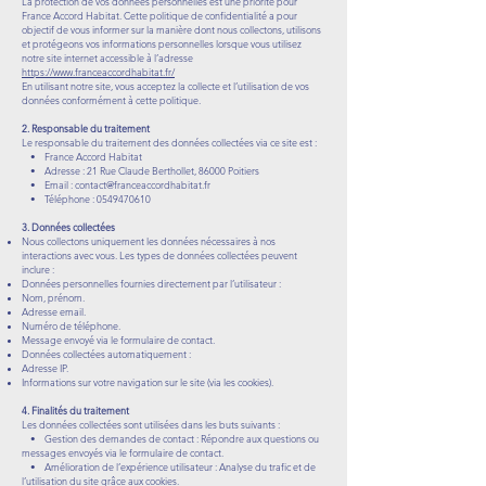
La protection de vos données personnelles est une priorité pour
France Accord Habitat. Cette politique de confidentialité a pour
objectif de vous informer sur la manière dont nous collectons, utilisons
et protégeons vos informations personnelles lorsque vous utilisez
notre site internet accessible à l’adresse
https://www.franceaccordhabitat.fr/
En utilisant notre site, vous acceptez la collecte et l’utilisation de vos
données conformément à cette politique.
2. Responsable du traitement
Le responsable du traitement des données collectées via ce site est :
• France Accord Habitat
• Adresse : 21 Rue Claude Berthollet, 86000 Poitiers
• Email :
contact@franceaccordhabitat.fr
• Téléphone :
0549470610
3. Données collectées
Nous collectons uniquement les données nécessaires à nos
interactions avec vous. Les types de données collectées peuvent
inclure :
Données personnelles fournies directement par l’utilisateur :
Nom, prénom.
Adresse email.
Numéro de téléphone.
Message envoyé via le formulaire de contact.
Données collectées automatiquement :
Adresse IP.
Informations sur votre navigation sur le site (via les cookies).
4. Finalités du traitement
Les données collectées sont utilisées dans les buts suivants :
• Gestion des demandes de contact : Répondre aux questions ou
messages envoyés via le formulaire de contact.
• Amélioration de l’expérience utilisateur : Analyse du trafic et de
l’utilisation du site grâce aux cookies.