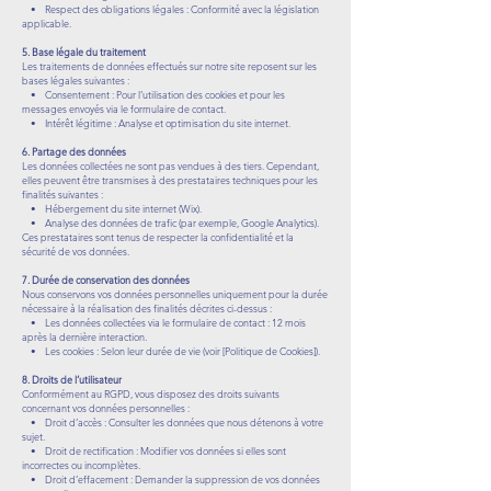
• Respect des obligations légales : Conformité avec la législation
applicable.
5. Base légale du traitement
Les traitements de données effectués sur notre site reposent sur les
bases légales suivantes :
• Consentement : Pour l’utilisation des cookies et pour les
messages envoyés via le formulaire de contact.
• Intérêt légitime : Analyse et optimisation du site internet.
6. Partage des données
Les données collectées ne sont pas vendues à des tiers. Cependant,
elles peuvent être transmises à des prestataires techniques pour les
finalités suivantes :
• Hébergement du site internet (Wix).
• Analyse des données de trafic (par exemple, Google Analytics).
Ces prestataires sont tenus de respecter la confidentialité et la
sécurité de vos données.
7. Durée de conservation des données
Nous conservons vos données personnelles uniquement pour la durée
nécessaire à la réalisation des finalités décrites ci-dessus :
• Les données collectées via le formulaire de contact : 12 mois
après la dernière interaction.
• Les cookies : Selon leur durée de vie (voir [Politique de Cookies]).
8. Droits de l’utilisateur
Conformément au RGPD, vous disposez des droits suivants
concernant vos données personnelles :
• Droit d’accès : Consulter les données que nous détenons à votre
sujet.
• Droit de rectification : Modifier vos données si elles sont
incorrectes ou incomplètes.
• Droit d’effacement : Demander la suppression de vos données