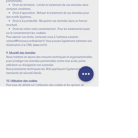
personnelles.
• Droit de limitation : Limiter le traitement de vos données dans
certaines conditions.
• Droit d’opposition : Refuser le traitement de vos données pour
des motifs légitimes.
• Droit à la portabilité : Récupérer vos données dans un format
structuré.
• Droit de retirer votre consentement : Pour les traitements basés
sur le consentement (ex. cookies).
Pour exercer vos droits, contactez-nous à l’adresse suivante :
contact@franceaccordhabitat.fr
. Vous pouvez également adresser une
réclamation à la CNIL (
www.cnil.fr
).
9. Sécurité des données
Nous mettons en œuvre des mesures techniques et organisationnelles
pour protéger vos données personnelles contre tout accès, perte,
altération ou divulgation non autorisée.
Nos prestataires techniques (ex. Wix) appliquent également des
standards de sécurité élevés.
10. Utilisation des cookies
Pour plus de détails sur l’utilisation des cookies et les options de
gestion, veuillez consulter notre [Politique de Cookies].
11. Modifications de la politique de confidentialité
Nous nous réservons le droit de modifier cette politique à tout
moment pour refléter les évolutions légales, techniques ou
commerciales. La date de mise à jour figure en haut de cette page.
Nous vous encourageons à consulter cette politique régulièrement.
12. Contact
Pour toute question relative à cette politique de confidentialité ou au
traitement de vos données personnelles, vous pouvez nous contacter à
l’adresse suivante :
• Email :
contact@franceaccordhabitat.fr